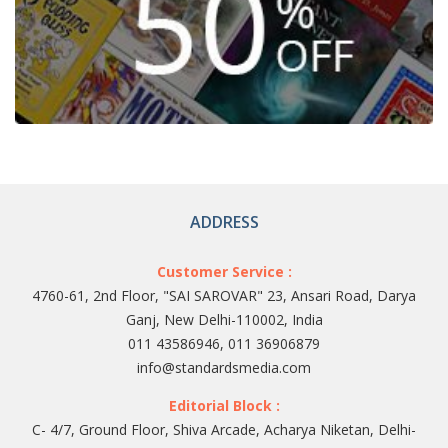
ADDRESS
Customer Service :
4760-61, 2nd Floor, "SAI SAROVAR" 23, Ansari Road, Darya
Ganj, New Delhi-110002, India
011 43586946, 011 36906879
info@standardsmedia.com
Editorial Block :
C- 4/7, Ground Floor, Shiva Arcade, Acharya Niketan, Delhi-