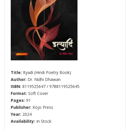
Title:
Ityadi (Hindi Poetry Book)
Author:
Dr. Nidhi Dhawan
ISBN:
8119525647 / 9788119525645
Format:
Soft Cover
Pages:
91
Publisher:
Kojo Press
Year:
2024
Availability:
In Stock